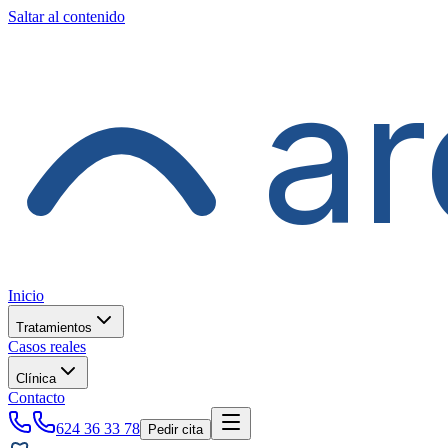
Saltar al contenido
ar
Inicio
Tratamientos
Casos reales
Clínica
Contacto
624 36 33 78
Pedir cita