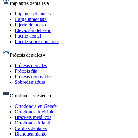
Implantes dentales
★
Implantes dentales
Carga inmediata
Injerto de hueso
Elevación del seno
Puente dental
Puente sobre implantes
Prótesis dentales
★
Prótesis dentales
Prótesis fija
Prótesis removible
Sobredentadura
Ortodoncia y estética
Ortodoncia en Getafe
Ortodoncia invisible
Brackets metálicos
Ortodoncia infantil
Carillas dentales
Blanqueamiento