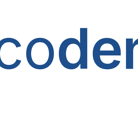
co
de