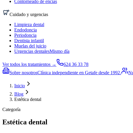
Contorneado de encías
Cuidado y urgencias
Limpieza dental
Endodoncia
Periodoncia
Dentista infantil
Muelas del juicio
Urgencias dentales
Mismo día
Ver todos los tratamientos →
624 36 33 78
Sobre nosotros
Clínica independiente en Getafe desde 1992.
Nu
Inicio
Blog
Estética dental
Categoría
Estética dental