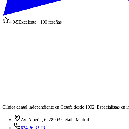
4.9
/5
Excelente
·
+
100
reseñas
ar
Clínica dental independiente en Getafe desde
1992
. Especialistas en 
Av. Aragón, 6, 28903 Getafe, Madrid
624 36 33 78